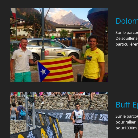
Dolomi
Sur le parcou
Delsouiller 
particulière
Buff E
Sur le parco
pour rallier
pour1030m D