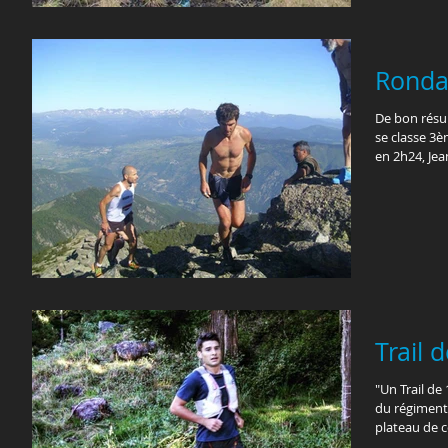
Ronda
De bon résul
se classe 3è
en 2h24, Jea
Trail 
"Un Trail de 14,5km 1200m
du régiment
plateau de c