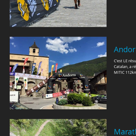
Andorr
C'est LE rés
Catalan, a ré
MITIC 112km
Marat