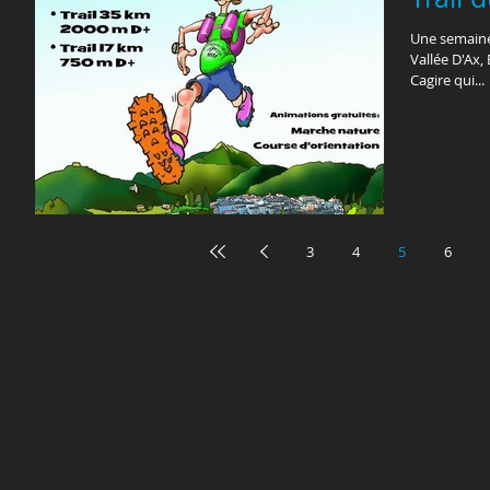
Une semaine a
Vallée D'Ax,
Cagire qui...
3
4
5
6