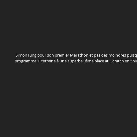
 Simon Iung pour son premier Marathon et pas des moindres puisque 2600m de dénivelé étaient au 
programme. Il termine à une superbe 9ème place au Scratch en 5h01