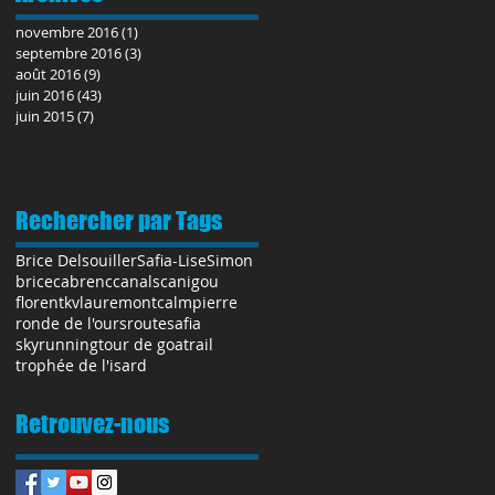
novembre 2016
(1)
1 post
septembre 2016
(3)
3 posts
août 2016
(9)
9 posts
juin 2016
(43)
43 posts
juin 2015
(7)
7 posts
Rechercher par Tags
Brice Delsouiller
Safia-Lise
Simon
brice
cabrenc
canals
canigou
florent
kv
laure
montcalm
pierre
ronde de l'ours
route
safia
skyrunning
tour de goa
trail
trophée de l'isard
Retrouvez-nous