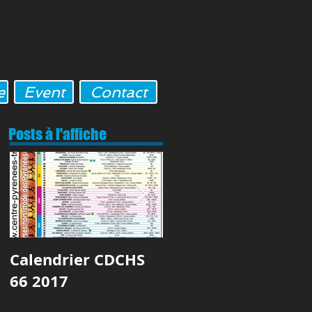
e
Event
Contact
Posts à l'affiche
ur
Calendrier CDCHS
Skyrhune (Finale
66 2017
Skyrunner Nationa
Series)