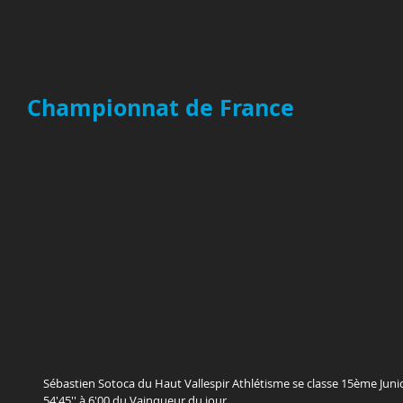
Championnat de France
Sébastien Sotoca du Haut Vallespir Athlétisme se classe 15ème Junio
54'45'' à 6'00 du Vainqueur du jour.