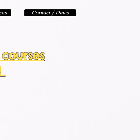
ces
Contact / Devis
 courses
!