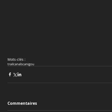
Mots-clés :
trail
canals
canigou
Commentaires